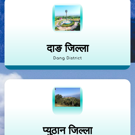
दाङ जिल्ला
Dang District
प्युठान जिल्ला